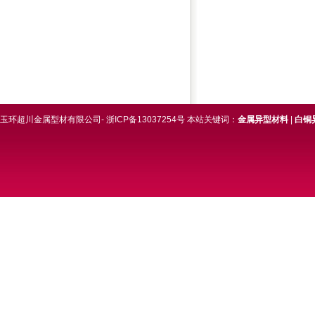
玉环超川金属型材有限公司- 浙ICP备13037254号 本站关键词：
金属异型材料
|
白铜