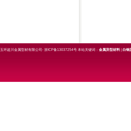
玉环超川金属型材有限公司- 浙ICP备13037254号 本站关键词：
金属异型材料
|
白铜