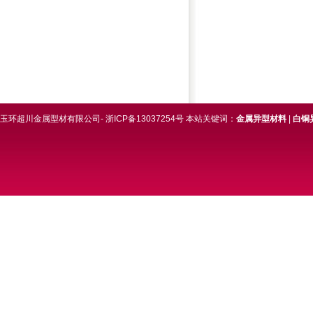
玉环超川金属型材有限公司- 浙ICP备13037254号 本站关键词：
金属异型材料
|
白铜