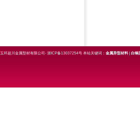
玉环超川金属型材有限公司- 浙ICP备13037254号 本站关键词：
金属异型材料
|
白铜